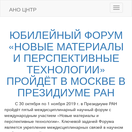
АНО
ЦНТР
Toggle
navigati
ЮБИЛЕЙНЫЙ ФОРУМ
«НОВЫЕ МАТЕРИАЛЫ
И ПЕРСПЕКТИВНЫЕ
ТЕХНОЛОГИИ»
ПРОЙДЁТ В МОСКВЕ В
ПРЕЗИДИУМЕ РАН
С 30 октября по 1 ноября 2019 г. в Президиуме РАН
пройдёт пятый междисциплинарный научный форум с
международным участием «Новые материалы и
перспективные технологии». Ключевой задачей Форума
является укрепление междисциплинарных связей в научном